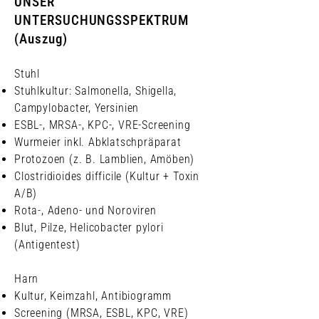
UNSER
UNTERSUCHUNGSSPEKTRUM
(Auszug)
Stuhl
Stuhlkultur: Salmonella, Shigella,
Campylobacter, Yersinien
ESBL-, MRSA-, KPC-, VRE-Screening
Wurmeier inkl. Abklatschpräparat
Protozoen (z. B. Lamblien, Amöben)
Clostridioides difficile (Kultur + Toxin
A/B)
Rota-, Adeno- und Noroviren
Blut, Pilze, Helicobacter pylori
(Antigentest)
Harn
Kultur, Keimzahl, Antibiogramm
Screening (MRSA, ESBL, KPC, VRE)