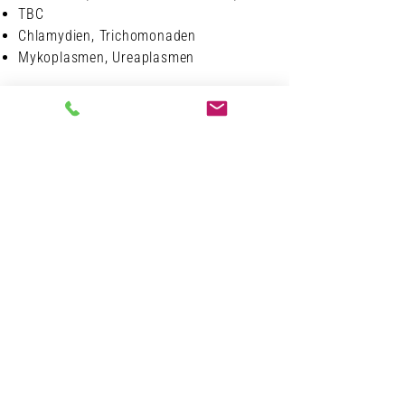
TBC
Chlamydien, Trichomonaden
Mykoplasmen, Ureaplasmen
Abstriche
Hals, Nase, Ohr, Rachen, Auge
Wunden, Drainagen, Katheter,
Prothesen, intraoperativ
Kultur und Pilze
MRSA, ESBL, KPC, VRE
Streptokokken-A-Schnelltest
Chlamydien (Augen)
Weitere Materialien
Punktate: Kultur und Pilze
Sekrete (Zervix, Vagina, Urethra, Glans,
Anus): Chlamydien, Trichomonaden,
Streptokokken B
Sputum / Bronchialsekret